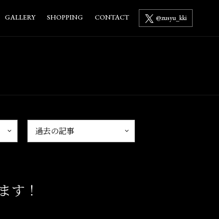
GALLERY
SHOPPING
CONTACT
@zusyu_kki
ます！