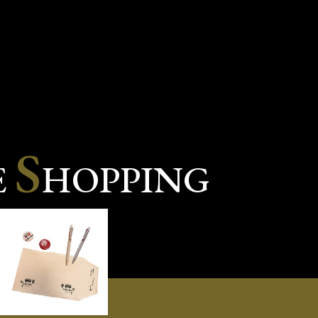
S
E
HOPPING