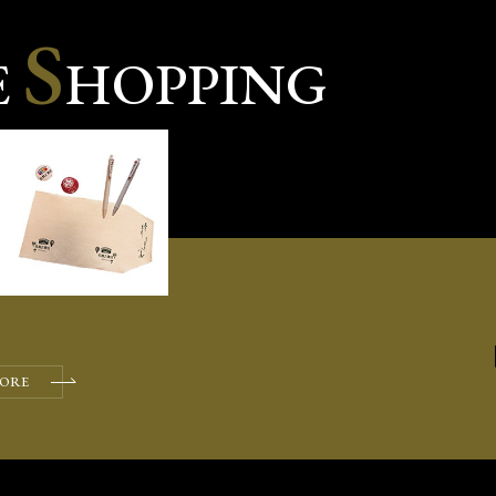
S
E
HOPPING
ORE