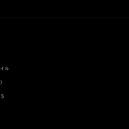
イル
）
５