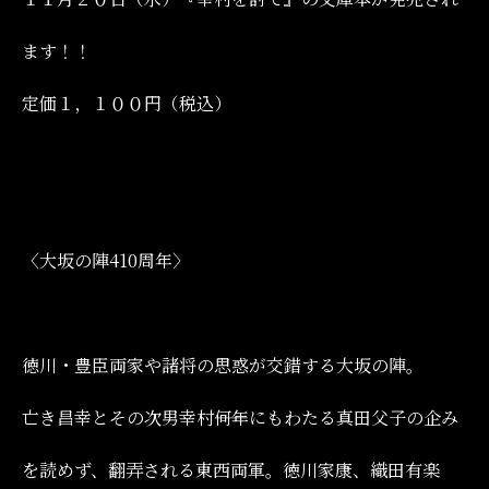
ます！！
定価１，１００円（税込）
〈大坂の陣410周年〉
徳川・豊臣両家や諸将の思惑が交錯する大坂の陣。
亡き昌幸とその次男幸村――何年にもわたる真田父子の企み
を読めず、翻弄される東西両軍。徳川家康、織田有楽