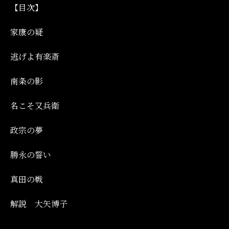
【目次】
家康の疑
逃げよ有楽斎
南条の影
名こそ又兵衛
政宗の夢
勝永の誓い
真田の戦
解説 大矢博子