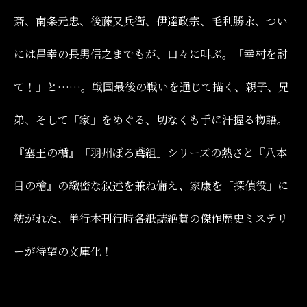
斎、南条元忠、後藤又兵衛、伊達政宗、毛利勝永、つい
には昌幸の長男信之までもが、口々に叫ぶ。「幸村を討
て！」と……。戦国最後の戦いを通じて描く、親子、兄
弟、そして「家」をめぐる、切なくも手に汗握る物語。
『塞王の楯』「羽州ぼろ鳶組」シリーズの熱さと『八本
目の槍』の緻密な叙述を兼ね備え、家康を「探偵役」に
紡がれた、単行本刊行時各紙誌絶賛の傑作歴史ミステリ
ーが待望の文庫化！